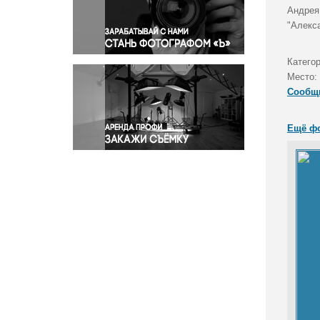
Правосудие
Андрея
"Алекс
Происшествия и конфликты
Религия
Категор
Светская жизнь
Место:
Спорт
Сообщ
Экология
Экономика и бизнес
Ещё ф