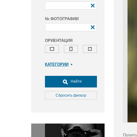
№ ФОТОГРАФИИ
ОРИЕНТАЦИЯ
КАТЕГОРИИ
Армия и ВПК
Досуг, туризм и отдых
Найти
Культура
Медицина
Сбросить фильтр
Наука
Образование
Общество
Окружающая среда
Политика
Полито