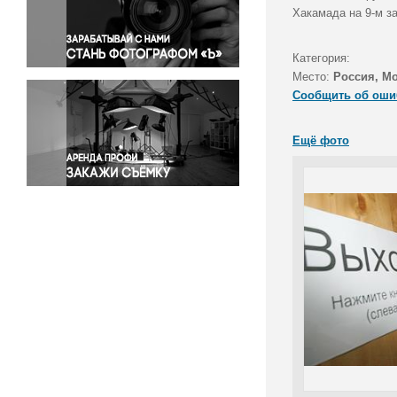
Правосудие
Хакамада на 9-м з
Происшествия и конфликты
Религия
Категория:
Место:
Россия, М
Светская жизнь
Сообщить об оши
Спорт
Экология
Ещё фото
Экономика и бизнес