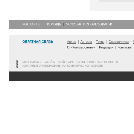
КОНТАКТЫ
ПОМОЩЬ
УСЛОВИЯ ИСПОЛЬЗОВАНИЯ
ОБРАТНАЯ СВЯЗЬ
Архив
Авторы
Темы
Справочники
О «Коммерсанте»
Редакция
Контакты
МАТЕРИАЛЫ С ТАКОЙ МЕТКОЙ, ПАРТНЕРСКИЕ ПРОЕКТЫ И НОВОСТИ
КОМПАНИЙ ОПУБЛИКОВАНЫ НА КОММЕРЧЕСКОЙ ОСНОВЕ