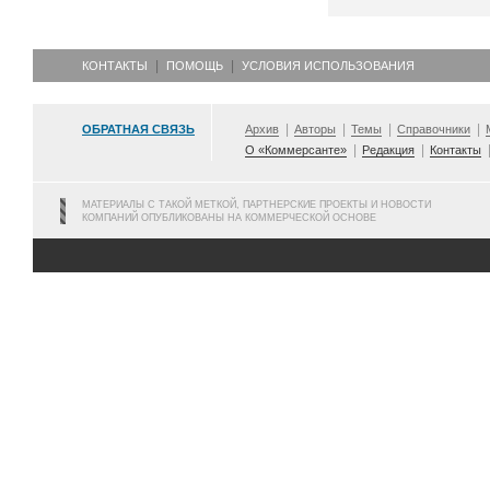
КОНТАКТЫ
ПОМОЩЬ
УСЛОВИЯ ИСПОЛЬЗОВАНИЯ
ОБРАТНАЯ СВЯЗЬ
Архив
Авторы
Темы
Справочники
О «Коммерсанте»
Редакция
Контакты
МАТЕРИАЛЫ С ТАКОЙ МЕТКОЙ, ПАРТНЕРСКИЕ ПРОЕКТЫ И НОВОСТИ
КОМПАНИЙ ОПУБЛИКОВАНЫ НА КОММЕРЧЕСКОЙ ОСНОВЕ