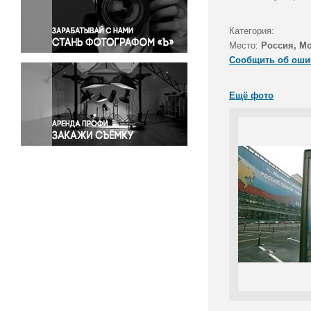
Правосудие
Происшествия и конфликты
Категория:
Религия
Место:
Россия, М
Сообщить об оши
Светская жизнь
Спорт
Ещё фото
Экология
Экономика и бизнес