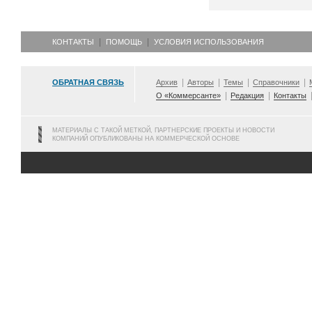
КОНТАКТЫ
ПОМОЩЬ
УСЛОВИЯ ИСПОЛЬЗОВАНИЯ
ОБРАТНАЯ СВЯЗЬ
Архив
Авторы
Темы
Справочники
О «Коммерсанте»
Редакция
Контакты
МАТЕРИАЛЫ С ТАКОЙ МЕТКОЙ, ПАРТНЕРСКИЕ ПРОЕКТЫ И НОВОСТИ
КОМПАНИЙ ОПУБЛИКОВАНЫ НА КОММЕРЧЕСКОЙ ОСНОВЕ