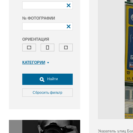
№ ФОТОГРАФИИ
ОРИЕНТАЦИЯ
КАТЕГОРИИ
Армия и ВПК
Досуг, туризм и отдых
Найти
Культура
Медицина
Сбросить фильтр
Наука
Образование
Общество
Окружающая среда
Политика
Указатель улиц Бо