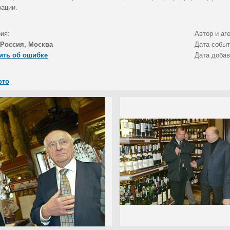
рации.
ия:
Автор и аг
Россия, Москва
Дата собы
ить об ошибке
Дата доба
ото