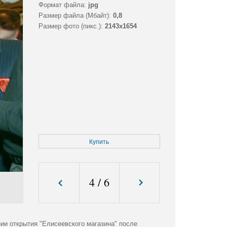
Формат файла:
jpg
Размер файла (Мбайт):
0,8
Размер фото (пикс.):
2143x1654
Купить
4
/
6
ии открытия "Елисеевского магазина" после