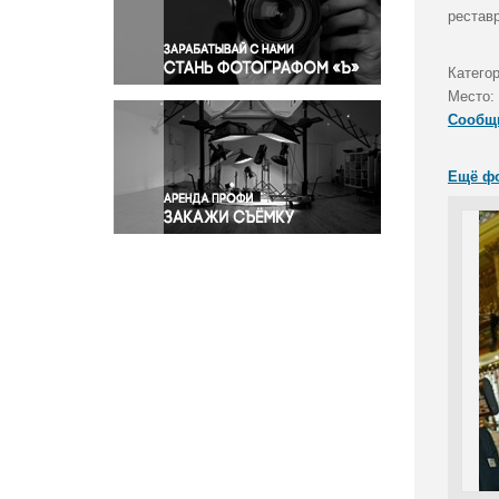
Правосудие
рестав
Происшествия и конфликты
Религия
Категор
Место:
Светская жизнь
Сообщ
Спорт
Экология
Ещё ф
Экономика и бизнес