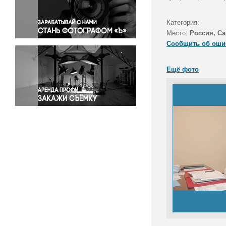
Правосудие
Происшествия и конфликты
Категория:
Религия
Место:
Россия, Са
Сообщить об оши
Светская жизнь
Спорт
Ещё фото
Экология
Экономика и бизнес