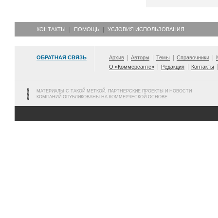
КОНТАКТЫ
ПОМОЩЬ
УСЛОВИЯ ИСПОЛЬЗОВАНИЯ
ОБРАТНАЯ СВЯЗЬ
Архив
Авторы
Темы
Справочники
О «Коммерсанте»
Редакция
Контакты
МАТЕРИАЛЫ С ТАКОЙ МЕТКОЙ, ПАРТНЕРСКИЕ ПРОЕКТЫ И НОВОСТИ
КОМПАНИЙ ОПУБЛИКОВАНЫ НА КОММЕРЧЕСКОЙ ОСНОВЕ