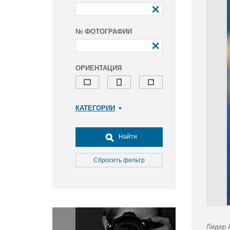
№ ФОТОГРАФИИ
ОРИЕНТАЦИЯ
КАТЕГОРИИ
Армия и ВПК
Досуг, туризм и отдых
Найти
Культура
Медицина
Сбросить фильтр
Наука
Образование
Общество
Окружающая среда
Политика
Лидер 