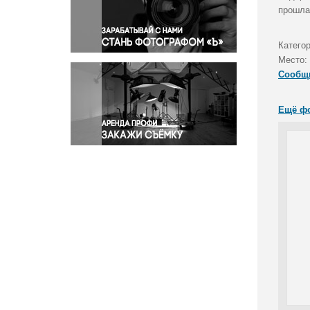
Правосудие
прошла
Происшествия и конфликты
Религия
Категор
Место:
Светская жизнь
Сообщ
Спорт
Экология
Ещё ф
Экономика и бизнес