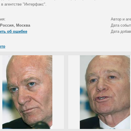
 в агентстве "Интерфакс".
ия:
Автор и аг
Россия, Москва
Дата собы
ить об ошибке
Дата доба
ото