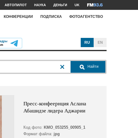
АВТОПИЛОТ
НАУКА
ДЕНЬГИ
UK
КОНФЕРЕНЦИИ
ПОДПИСКА
ФОТОАГЕНТСТВО
RU
EN
Найти
Пресс-конфеернция Аслана
Абашидзе лидера Аджарии
Код фото:
KMO_053255_00905_1
Формат файла:
jpg