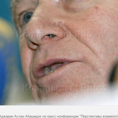
Аджарии Аслан Абашидзе на пресс-конференции "Перспективы взаимоот