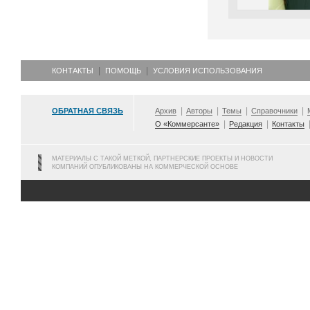
КОНТАКТЫ
ПОМОЩЬ
УСЛОВИЯ ИСПОЛЬЗОВАНИЯ
ОБРАТНАЯ СВЯЗЬ
Архив
Авторы
Темы
Справочники
О «Коммерсанте»
Редакция
Контакты
МАТЕРИАЛЫ С ТАКОЙ МЕТКОЙ, ПАРТНЕРСКИЕ ПРОЕКТЫ И НОВОСТИ
КОМПАНИЙ ОПУБЛИКОВАНЫ НА КОММЕРЧЕСКОЙ ОСНОВЕ