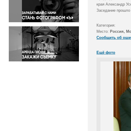
Правосудие
края Александр Ус
Заседание прошло 
Происшествия и конфликты
Религия
Категория:
Светская жизнь
Место:
Россия, М
Спорт
Сообщить об оши
Экология
Экономика и бизнес
Ещё фото