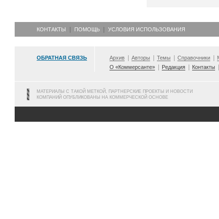
КОНТАКТЫ
ПОМОЩЬ
УСЛОВИЯ ИСПОЛЬЗОВАНИЯ
ОБРАТНАЯ СВЯЗЬ
Архив
Авторы
Темы
Справочники
О «Коммерсанте»
Редакция
Контакты
МАТЕРИАЛЫ С ТАКОЙ МЕТКОЙ, ПАРТНЕРСКИЕ ПРОЕКТЫ И НОВОСТИ
КОМПАНИЙ ОПУБЛИКОВАНЫ НА КОММЕРЧЕСКОЙ ОСНОВЕ