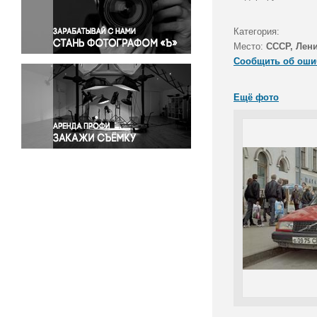
Правосудие
Происшествия и конфликты
Категория:
Религия
Место:
СССР, Лен
Сообщить об оши
Светская жизнь
Спорт
Ещё фото
Экология
Экономика и бизнес