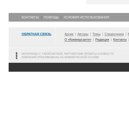
КОНТАКТЫ
ПОМОЩЬ
УСЛОВИЯ ИСПОЛЬЗОВАНИЯ
ОБРАТНАЯ СВЯЗЬ
Архив
Авторы
Темы
Справочники
О «Коммерсанте»
Редакция
Контакты
МАТЕРИАЛЫ С ТАКОЙ МЕТКОЙ, ПАРТНЕРСКИЕ ПРОЕКТЫ И НОВОСТИ
КОМПАНИЙ ОПУБЛИКОВАНЫ НА КОММЕРЧЕСКОЙ ОСНОВЕ