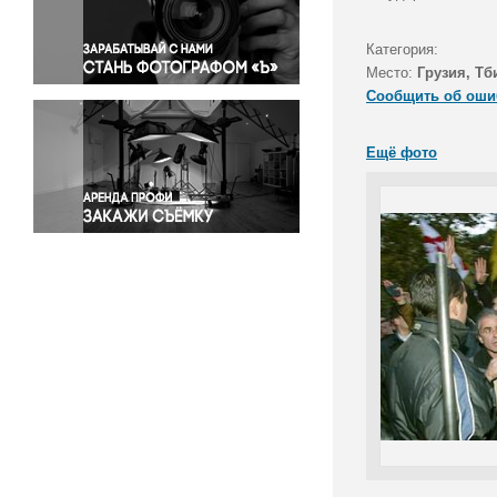
Правосудие
Происшествия и конфликты
Категория:
Религия
Место:
Грузия, Тб
Сообщить об оши
Светская жизнь
Спорт
Ещё фото
Экология
Экономика и бизнес