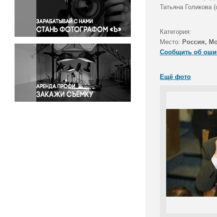
Правосудие
Татьяна Голикова 
Происшествия и конфликты
Религия
Категория:
Место:
Россия, М
Светская жизнь
Сообщить об оши
Спорт
Экология
Ещё фото
Экономика и бизнес