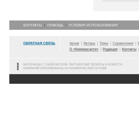
КОНТАКТЫ
ПОМОЩЬ
УСЛОВИЯ ИСПОЛЬЗОВАНИЯ
ОБРАТНАЯ СВЯЗЬ
Архив
Авторы
Темы
Справочники
О «Коммерсанте»
Редакция
Контакты
МАТЕРИАЛЫ С ТАКОЙ МЕТКОЙ, ПАРТНЕРСКИЕ ПРОЕКТЫ И НОВОСТИ
КОМПАНИЙ ОПУБЛИКОВАНЫ НА КОММЕРЧЕСКОЙ ОСНОВЕ