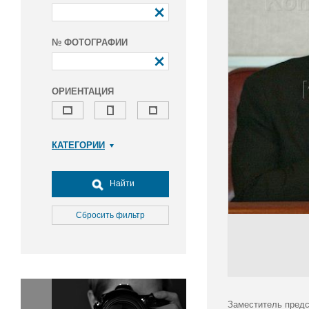
№ ФОТОГРАФИИ
ОРИЕНТАЦИЯ
КАТЕГОРИИ
Армия и ВПК
Досуг, туризм и отдых
Найти
Культура
Медицина
Сбросить фильтр
Наука
Образование
Общество
Окружающая среда
Политика
Заместитель предс