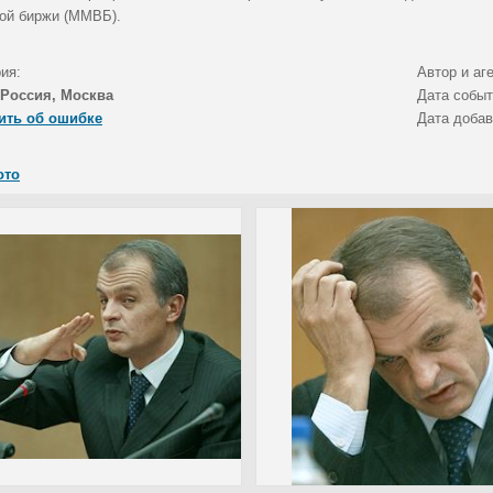
ой биржи (ММВБ).
ия:
Автор и аг
Россия, Москва
Дата собы
ить об ошибке
Дата доба
ото