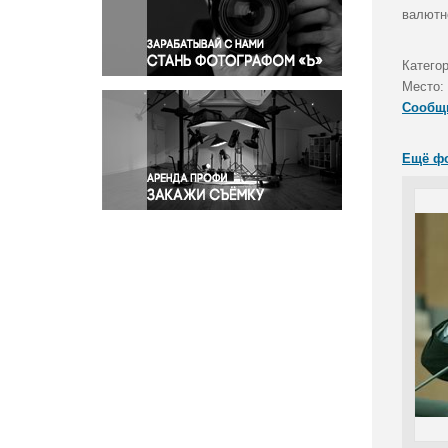
Правосудие
валютн
Происшествия и конфликты
Религия
Категор
Место:
Светская жизнь
Сообщ
Спорт
Экология
Ещё ф
Экономика и бизнес