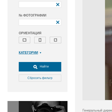
№ ФОТОГРАФИИ
ОРИЕНТАЦИЯ
КАТЕГОРИИ
Армия и ВПК
Досуг, туризм и отдых
Найти
Культура
Медицина
Сбросить фильтр
Наука
Образование
Общество
Окружающая среда
Политика
Генеральный дирек