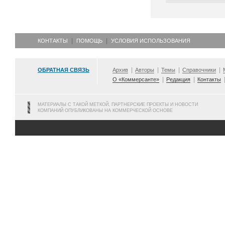
КОНТАКТЫ
ПОМОЩЬ
УСЛОВИЯ ИСПОЛЬЗОВАНИЯ
ОБРАТНАЯ СВЯЗЬ
Архив
Авторы
Темы
Справочники
О «Коммерсанте»
Редакция
Контакты
МАТЕРИАЛЫ С ТАКОЙ МЕТКОЙ, ПАРТНЕРСКИЕ ПРОЕКТЫ И НОВОСТИ
КОМПАНИЙ ОПУБЛИКОВАНЫ НА КОММЕРЧЕСКОЙ ОСНОВЕ