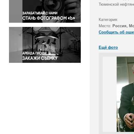
Правосудие
Тюменской нефтяно
Происшествия и конфликты
Религия
Категория:
Место:
Россия, М
Светская жизнь
Сообщить об оши
Спорт
Экология
Ещё фото
Экономика и бизнес