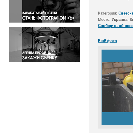
Правосудие
Происшествия и конфликты
Категория:
Светск
Религия
Место:
Украина, К
Сообщить об оши
Светская жизнь
Спорт
Ещё фото
Экология
Экономика и бизнес