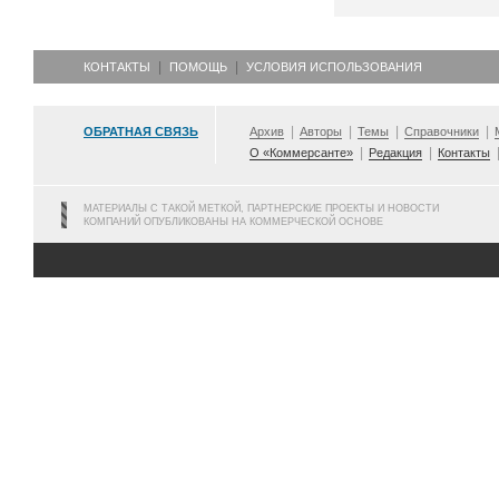
КОНТАКТЫ
ПОМОЩЬ
УСЛОВИЯ ИСПОЛЬЗОВАНИЯ
ОБРАТНАЯ СВЯЗЬ
Архив
Авторы
Темы
Справочники
О «Коммерсанте»
Редакция
Контакты
МАТЕРИАЛЫ С ТАКОЙ МЕТКОЙ, ПАРТНЕРСКИЕ ПРОЕКТЫ И НОВОСТИ
КОМПАНИЙ ОПУБЛИКОВАНЫ НА КОММЕРЧЕСКОЙ ОСНОВЕ