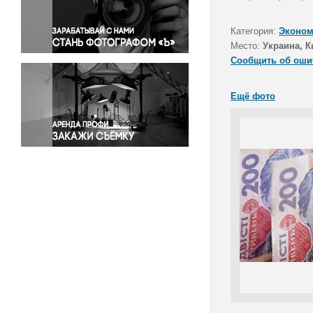
Правосудие
Происшествия и конфликты
Категория:
Эконом
Религия
Место:
Украина, К
Сообщить об оши
Светская жизнь
Спорт
Ещё фото
Экология
Экономика и бизнес