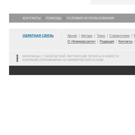
КОНТАКТЫ
ПОМОЩЬ
УСЛОВИЯ ИСПОЛЬЗОВАНИЯ
ОБРАТНАЯ СВЯЗЬ
Архив
Авторы
Темы
Справочники
О «Коммерсанте»
Редакция
Контакты
МАТЕРИАЛЫ С ТАКОЙ МЕТКОЙ, ПАРТНЕРСКИЕ ПРОЕКТЫ И НОВОСТИ
КОМПАНИЙ ОПУБЛИКОВАНЫ НА КОММЕРЧЕСКОЙ ОСНОВЕ