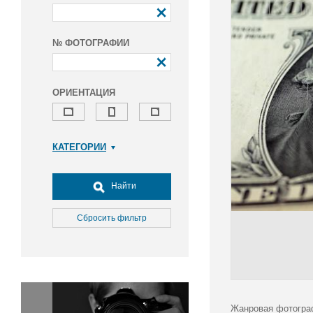
№ ФОТОГРАФИИ
ОРИЕНТАЦИЯ
КАТЕГОРИИ
Армия и ВПК
Досуг, туризм и отдых
Найти
Культура
Медицина
Сбросить фильтр
Наука
Образование
Общество
Окружающая среда
Политика
Жанровая фотогра