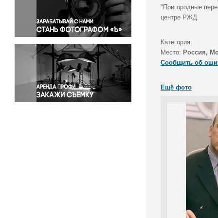
Правосудие
"Пригородные пере
центре РЖД.
Происшествия и конфликты
Религия
Категория:
Светская жизнь
Место:
Россия, М
Спорт
Сообщить об оши
Экология
Экономика и бизнес
Ещё фото