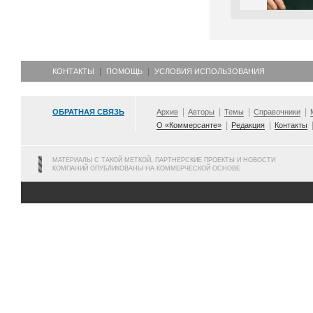
КОНТАКТЫ
ПОМОЩЬ
УСЛОВИЯ ИСПОЛЬЗОВАНИЯ
ОБРАТНАЯ СВЯЗЬ
Архив
Авторы
Темы
Справочники
О «Коммерсанте»
Редакция
Контакты
МАТЕРИАЛЫ С ТАКОЙ МЕТКОЙ, ПАРТНЕРСКИЕ ПРОЕКТЫ И НОВОСТИ
КОМПАНИЙ ОПУБЛИКОВАНЫ НА КОММЕРЧЕСКОЙ ОСНОВЕ