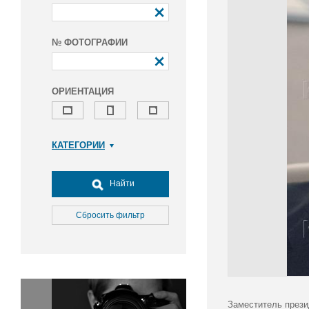
№ ФОТОГРАФИИ
ОРИЕНТАЦИЯ
КАТЕГОРИИ
Армия и ВПК
Досуг, туризм и отдых
Найти
Культура
Медицина
Сбросить фильтр
Наука
Образование
Общество
Окружающая среда
Политика
Заместитель прези