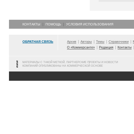
КОНТАКТЫ
ПОМОЩЬ
УСЛОВИЯ ИСПОЛЬЗОВАНИЯ
ОБРАТНАЯ СВЯЗЬ
Архив
Авторы
Темы
Справочники
О «Коммерсанте»
Редакция
Контакты
МАТЕРИАЛЫ С ТАКОЙ МЕТКОЙ, ПАРТНЕРСКИЕ ПРОЕКТЫ И НОВОСТИ
КОМПАНИЙ ОПУБЛИКОВАНЫ НА КОММЕРЧЕСКОЙ ОСНОВЕ