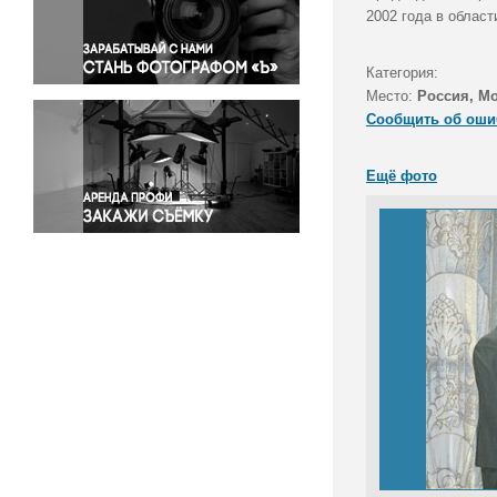
Правосудие
2002 года в област
Происшествия и конфликты
Религия
Категория:
Место:
Россия, М
Светская жизнь
Сообщить об оши
Спорт
Экология
Ещё фото
Экономика и бизнес