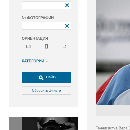
№ ФОТОГРАФИИ
ОРИЕНТАЦИЯ
КАТЕГОРИИ
Армия и ВПК
Досуг, туризм и отдых
Найти
Культура
Медицина
Сбросить фильтр
Наука
Образование
Общество
Окружающая среда
Политика
Теннисистка Вера 