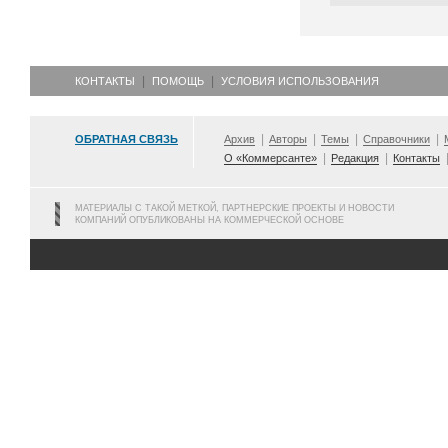
КОНТАКТЫ
ПОМОЩЬ
УСЛОВИЯ ИСПОЛЬЗОВАНИЯ
ОБРАТНАЯ СВЯЗЬ
Архив
Авторы
Темы
Справочники
О «Коммерсанте»
Редакция
Контакты
МАТЕРИАЛЫ С ТАКОЙ МЕТКОЙ, ПАРТНЕРСКИЕ ПРОЕКТЫ И НОВОСТИ
КОМПАНИЙ ОПУБЛИКОВАНЫ НА КОММЕРЧЕСКОЙ ОСНОВЕ