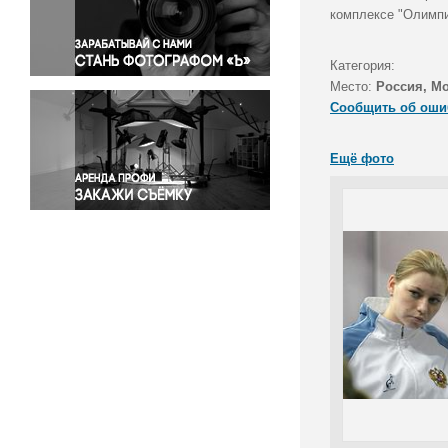
Правосудие
комплексе "Олимпи
Происшествия и конфликты
Религия
Категория:
Место:
Россия, М
Светская жизнь
Сообщить об оши
Спорт
Экология
Ещё фото
Экономика и бизнес