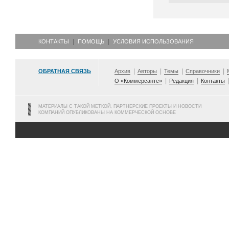
КОНТАКТЫ
ПОМОЩЬ
УСЛОВИЯ ИСПОЛЬЗОВАНИЯ
ОБРАТНАЯ СВЯЗЬ
Архив
Авторы
Темы
Справочники
О «Коммерсанте»
Редакция
Контакты
МАТЕРИАЛЫ С ТАКОЙ МЕТКОЙ, ПАРТНЕРСКИЕ ПРОЕКТЫ И НОВОСТИ
КОМПАНИЙ ОПУБЛИКОВАНЫ НА КОММЕРЧЕСКОЙ ОСНОВЕ