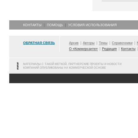
КОНТАКТЫ
ПОМОЩЬ
УСЛОВИЯ ИСПОЛЬЗОВАНИЯ
ОБРАТНАЯ СВЯЗЬ
Архив
Авторы
Темы
Справочники
О «Коммерсанте»
Редакция
Контакты
МАТЕРИАЛЫ С ТАКОЙ МЕТКОЙ, ПАРТНЕРСКИЕ ПРОЕКТЫ И НОВОСТИ
КОМПАНИЙ ОПУБЛИКОВАНЫ НА КОММЕРЧЕСКОЙ ОСНОВЕ