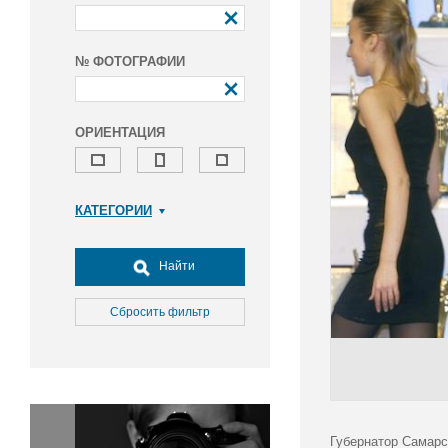
№ ФОТОГРАФИИ
ОРИЕНТАЦИЯ
КАТЕГОРИИ
Армия и ВПК
Досуг, туризм и отдых
Найти
Культура
Медицина
Сбросить фильтр
Наука
Образование
Общество
Окружающая среда
Политика
Губернатор Самарс