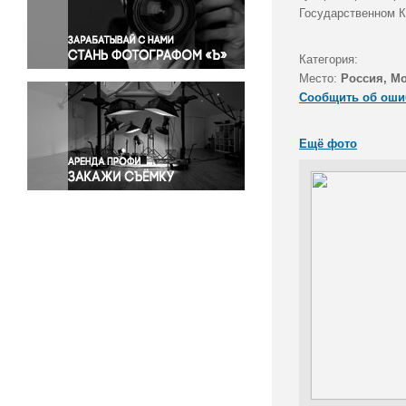
Правосудие
Государственном 
Происшествия и конфликты
Религия
Категория:
Место:
Россия, М
Светская жизнь
Сообщить об оши
Спорт
Экология
Ещё фото
Экономика и бизнес