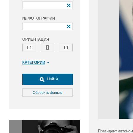
№ ФОТОГРАФИИ
ОРИЕНТАЦИЯ
КАТЕГОРИИ
Армия и ВПК
Досуг, туризм и отдых
Найти
Культура
Медицина
Сбросить фильтр
Наука
Образование
Общество
Окружающая среда
Политика
Президент автоном