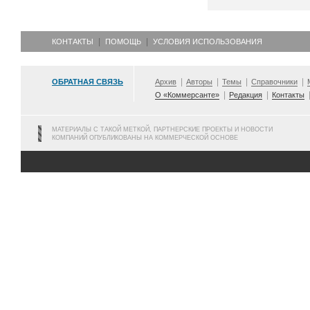
КОНТАКТЫ
ПОМОЩЬ
УСЛОВИЯ ИСПОЛЬЗОВАНИЯ
ОБРАТНАЯ СВЯЗЬ
Архив
Авторы
Темы
Справочники
О «Коммерсанте»
Редакция
Контакты
МАТЕРИАЛЫ С ТАКОЙ МЕТКОЙ, ПАРТНЕРСКИЕ ПРОЕКТЫ И НОВОСТИ
КОМПАНИЙ ОПУБЛИКОВАНЫ НА КОММЕРЧЕСКОЙ ОСНОВЕ