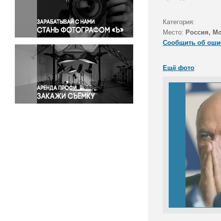
Правосудие
Происшествия и конфликты
Категория:
Религия
Место:
Россия, М
Сообщить об оши
Светская жизнь
Спорт
Ещё фото
Экология
Экономика и бизнес