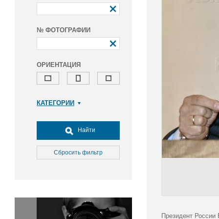
№ ФОТОГРАФИИ
ОРИЕНТАЦИЯ
КАТЕГОРИИ
Армия и ВПК
Досуг, туризм и отдых
Найти
Культура
Медицина
Сбросить фильтр
Наука
Образование
Общество
Окружающая среда
Политика
Президент России 