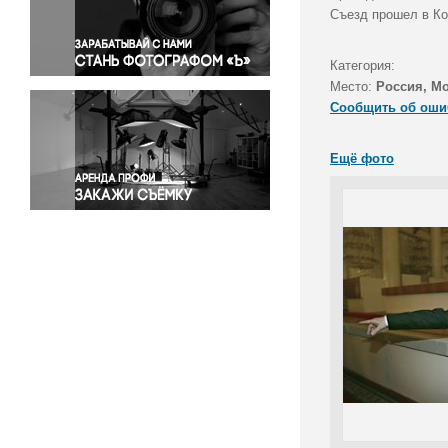
Правосудие
Съезд прошел в Ко
Происшествия и конфликты
Религия
Категория:
Место:
Россия, М
Светская жизнь
Сообщить об оши
Спорт
Экология
Ещё фото
Экономика и бизнес