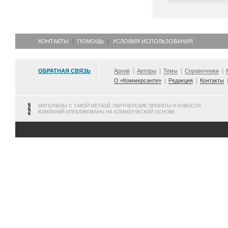
КОНТАКТЫ
ПОМОЩЬ
УСЛОВИЯ ИСПОЛЬЗОВАНИЯ
ОБРАТНАЯ СВЯЗЬ
Архив
Авторы
Темы
Справочники
О «Коммерсанте»
Редакция
Контакты
МАТЕРИАЛЫ С ТАКОЙ МЕТКОЙ, ПАРТНЕРСКИЕ ПРОЕКТЫ И НОВОСТИ
КОМПАНИЙ ОПУБЛИКОВАНЫ НА КОММЕРЧЕСКОЙ ОСНОВЕ