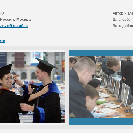
ия:
Автор и аг
Россия, Москва
Дата собы
ить об ошибке
Дата доба
ото