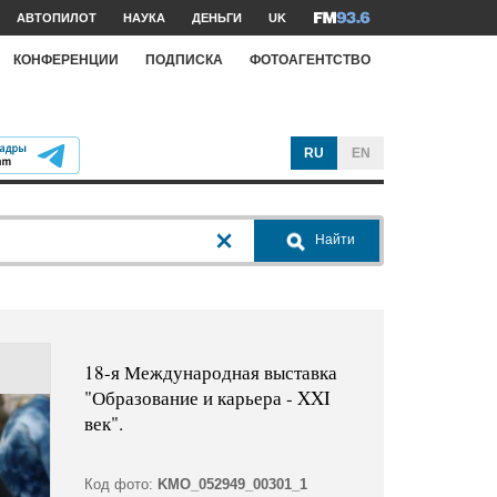
АВТОПИЛОТ
НАУКА
ДЕНЬГИ
UK
КОНФЕРЕНЦИИ
ПОДПИСКА
ФОТОАГЕНТСТВО
RU
EN
Найти
18-я Международная выставка
"Образование и карьера - XXI
век".
Код фото:
KMO_052949_00301_1