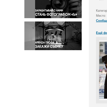
Правосудие
Происшествия и конфликты
Категор
Религия
Место:
Сообщ
Светская жизнь
Спорт
Ещё ф
Экология
Экономика и бизнес