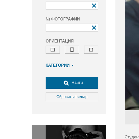
№ ФОТОГРАФИИ
ОРИЕНТАЦИЯ
КАТЕГОРИИ
Армия и ВПК
Досуг, туризм и отдых
Найти
Культура
Медицина
Сбросить фильтр
Наука
Образование
Общество
Окружающая среда
Политика
Студен