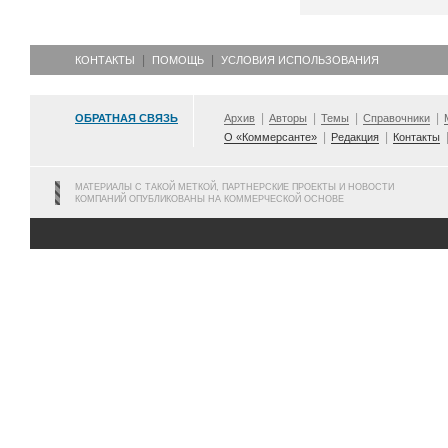
КОНТАКТЫ
ПОМОЩЬ
УСЛОВИЯ ИСПОЛЬЗОВАНИЯ
ОБРАТНАЯ СВЯЗЬ
Архив
Авторы
Темы
Справочники
О «Коммерсанте»
Редакция
Контакты
МАТЕРИАЛЫ С ТАКОЙ МЕТКОЙ, ПАРТНЕРСКИЕ ПРОЕКТЫ И НОВОСТИ
КОМПАНИЙ ОПУБЛИКОВАНЫ НА КОММЕРЧЕСКОЙ ОСНОВЕ