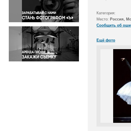
Правосудие
Происшествия и конфликты
Категория:
Религия
Место:
Россия, М
Сообщить об оши
Светская жизнь
Спорт
Ещё фото
Экология
Экономика и бизнес