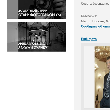
Правосудие
Совета безопаснос
Происшествия и конфликты
Религия
Категория:
Место:
Россия, М
Светская жизнь
Сообщить об оши
Спорт
Экология
Ещё фото
Экономика и бизнес