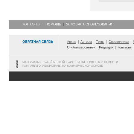
КОНТАКТЫ
ПОМОЩЬ
УСЛОВИЯ ИСПОЛЬЗОВАНИЯ
ОБРАТНАЯ СВЯЗЬ
Архив
Авторы
Темы
Справочники
О «Коммерсанте»
Редакция
Контакты
МАТЕРИАЛЫ С ТАКОЙ МЕТКОЙ, ПАРТНЕРСКИЕ ПРОЕКТЫ И НОВОСТИ
КОМПАНИЙ ОПУБЛИКОВАНЫ НА КОММЕРЧЕСКОЙ ОСНОВЕ