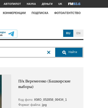
АВТОПИЛОТ
НАУКА
ДЕНЬГИ
UK
КОНФЕРЕНЦИИ
ПОДПИСКА
ФОТОАГЕНТСТВО
RU
EN
Найти
П/к Веремеенко (Башкирские
выборы)
Код фото:
KMO_052858_00434_1
Формат файла:
jpg