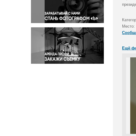
Правосудие
презид
Происшествия и конфликты
Религия
Категор
Место:
Светская жизнь
Сообщ
Спорт
Экология
Ещё ф
Экономика и бизнес