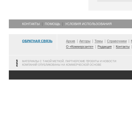
КОНТАКТЫ
ПОМОЩЬ
УСЛОВИЯ ИСПОЛЬЗОВАНИЯ
ОБРАТНАЯ СВЯЗЬ
Архив
Авторы
Темы
Справочники
О «Коммерсанте»
Редакция
Контакты
МАТЕРИАЛЫ С ТАКОЙ МЕТКОЙ, ПАРТНЕРСКИЕ ПРОЕКТЫ И НОВОСТИ
КОМПАНИЙ ОПУБЛИКОВАНЫ НА КОММЕРЧЕСКОЙ ОСНОВЕ