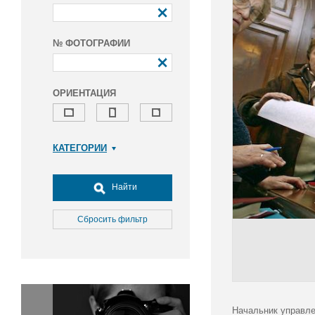
№ ФОТОГРАФИИ
ОРИЕНТАЦИЯ
КАТЕГОРИИ
Армия и ВПК
Досуг, туризм и отдых
Найти
Культура
Медицина
Сбросить фильтр
Наука
Образование
Общество
Окружающая среда
Политика
Начальник управле