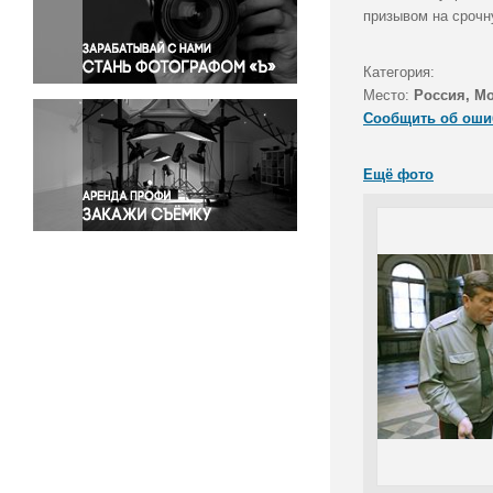
Правосудие
призывом на срочн
Происшествия и конфликты
Религия
Категория:
Место:
Россия, М
Светская жизнь
Сообщить об оши
Спорт
Экология
Ещё фото
Экономика и бизнес