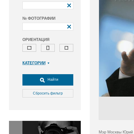
№ ФОТОГРАФИИ
ОРИЕНТАЦИЯ
КАТЕГОРИИ
Армия и ВПК
Досуг, туризм и отдых
Найти
Культура
Медицина
Сбросить фильтр
Наука
Образование
Общество
Окружающая среда
Политика
Мэр Москвы Юрий Л