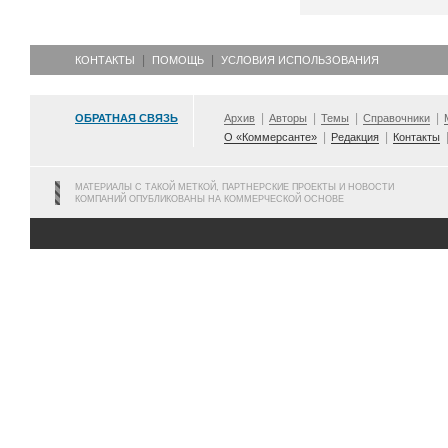
КОНТАКТЫ
ПОМОЩЬ
УСЛОВИЯ ИСПОЛЬЗОВАНИЯ
ОБРАТНАЯ СВЯЗЬ
Архив
Авторы
Темы
Справочники
О «Коммерсанте»
Редакция
Контакты
МАТЕРИАЛЫ С ТАКОЙ МЕТКОЙ, ПАРТНЕРСКИЕ ПРОЕКТЫ И НОВОСТИ
КОМПАНИЙ ОПУБЛИКОВАНЫ НА КОММЕРЧЕСКОЙ ОСНОВЕ