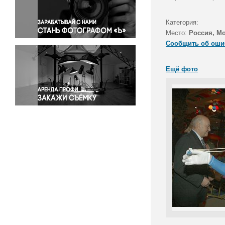
Правосудие
Происшествия и конфликты
Категория:
Религия
Место:
Россия, М
Сообщить об оши
Светская жизнь
Спорт
Ещё фото
Экология
Экономика и бизнес