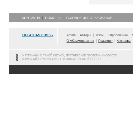
КОНТАКТЫ
ПОМОЩЬ
УСЛОВИЯ ИСПОЛЬЗОВАНИЯ
ОБРАТНАЯ СВЯЗЬ
Архив
Авторы
Темы
Справочники
О «Коммерсанте»
Редакция
Контакты
МАТЕРИАЛЫ С ТАКОЙ МЕТКОЙ, ПАРТНЕРСКИЕ ПРОЕКТЫ И НОВОСТИ
КОМПАНИЙ ОПУБЛИКОВАНЫ НА КОММЕРЧЕСКОЙ ОСНОВЕ