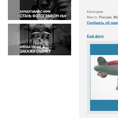
Правосудие
Происшествия и конфликты
Категория:
Религия
Место:
Россия, М
Сообщить об оши
Светская жизнь
Спорт
Ещё фото
Экология
Экономика и бизнес