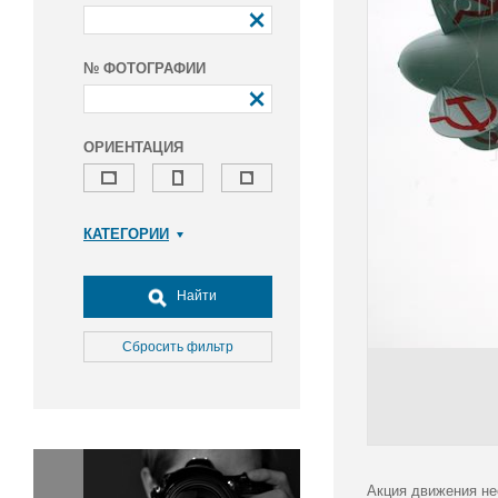
№ ФОТОГРАФИИ
ОРИЕНТАЦИЯ
КАТЕГОРИИ
Армия и ВПК
Досуг, туризм и отдых
Найти
Культура
Медицина
Сбросить фильтр
Наука
Образование
Общество
Окружающая среда
Политика
Акция движения не