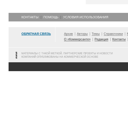
КОНТАКТЫ
ПОМОЩЬ
УСЛОВИЯ ИСПОЛЬЗОВАНИЯ
ОБРАТНАЯ СВЯЗЬ
Архив
Авторы
Темы
Справочники
О «Коммерсанте»
Редакция
Контакты
МАТЕРИАЛЫ С ТАКОЙ МЕТКОЙ, ПАРТНЕРСКИЕ ПРОЕКТЫ И НОВОСТИ
КОМПАНИЙ ОПУБЛИКОВАНЫ НА КОММЕРЧЕСКОЙ ОСНОВЕ