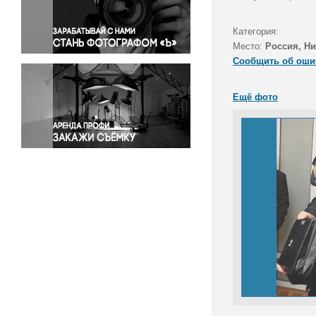
Правосудие
Происшествия и конфликты
Категория:
Религия
Место:
Россия, Н
Сообщить об оши
Светская жизнь
Спорт
Ещё фото
Экология
Экономика и бизнес