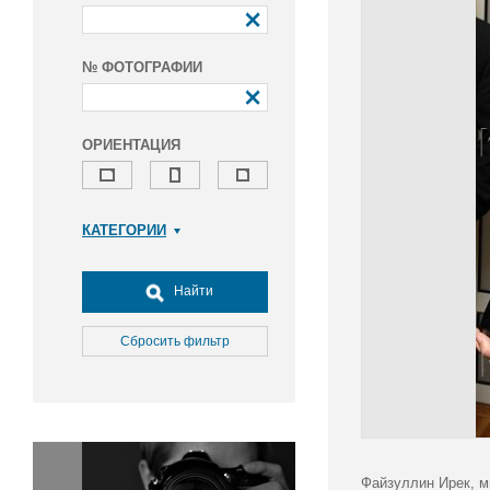
№ ФОТОГРАФИИ
ОРИЕНТАЦИЯ
КАТЕГОРИИ
Армия и ВПК
Досуг, туризм и отдых
Найти
Культура
Медицина
Сбросить фильтр
Наука
Образование
Общество
Окружающая среда
Политика
Файзуллин Ирек, м