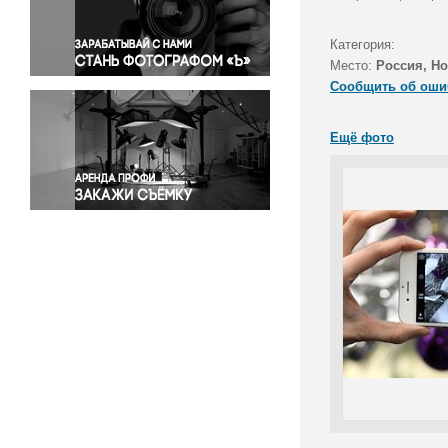
Правосудие
Происшествия и конфликты
Категория:
Религия
Место:
Россия, Н
Сообщить об оши
Светская жизнь
Спорт
Ещё фото
Экология
Экономика и бизнес