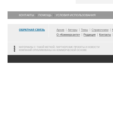
КОНТАКТЫ
ПОМОЩЬ
УСЛОВИЯ ИСПОЛЬЗОВАНИЯ
ОБРАТНАЯ СВЯЗЬ
Архив
Авторы
Темы
Справочники
О «Коммерсанте»
Редакция
Контакты
МАТЕРИАЛЫ С ТАКОЙ МЕТКОЙ, ПАРТНЕРСКИЕ ПРОЕКТЫ И НОВОСТИ
КОМПАНИЙ ОПУБЛИКОВАНЫ НА КОММЕРЧЕСКОЙ ОСНОВЕ