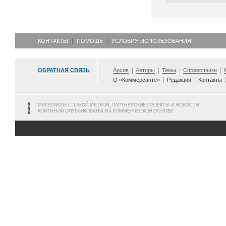
КОНТАКТЫ
ПОМОЩЬ
УСЛОВИЯ ИСПОЛЬЗОВАНИЯ
ОБРАТНАЯ СВЯЗЬ
Архив
Авторы
Темы
Справочники
О «Коммерсанте»
Редакция
Контакты
МАТЕРИАЛЫ С ТАКОЙ МЕТКОЙ, ПАРТНЕРСКИЕ ПРОЕКТЫ И НОВОСТИ
КОМПАНИЙ ОПУБЛИКОВАНЫ НА КОММЕРЧЕСКОЙ ОСНОВЕ