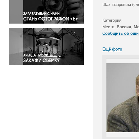
Правосудие
Шахназаровым (сле
Происшествия и конфликты
Религия
Категория:
Место:
Россия, М
Светская жизнь
Сообщить об оши
Спорт
Экология
Ещё фото
Экономика и бизнес