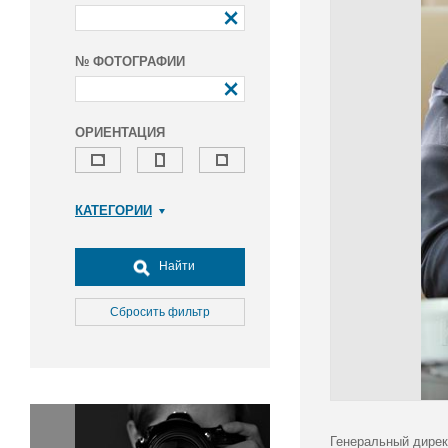
№ ФОТОГРАФИИ
ОРИЕНТАЦИЯ
КАТЕГОРИИ
Армия и ВПК
Досуг, туризм и отдых
Найти
Культура
Медицина
Сбросить фильтр
Наука
Образование
Общество
Окружающая среда
Политика
Генеральный дирек