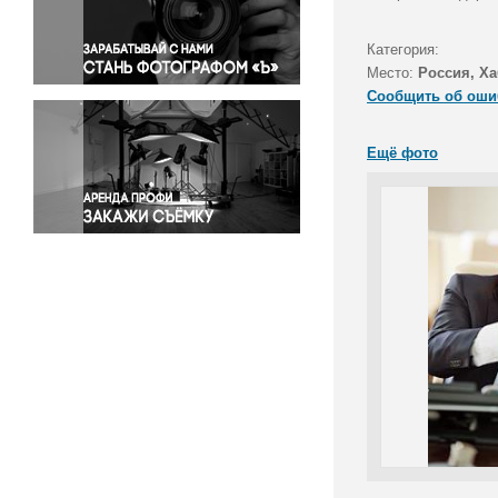
Правосудие
Происшествия и конфликты
Категория:
Религия
Место:
Россия, Ха
Сообщить об оши
Светская жизнь
Спорт
Ещё фото
Экология
Экономика и бизнес