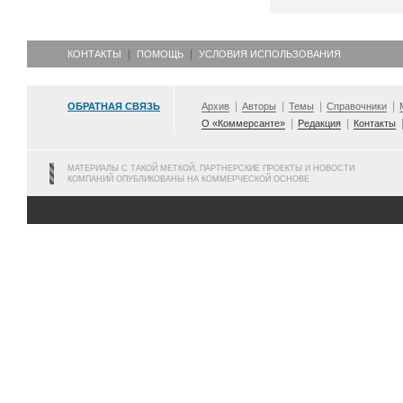
КОНТАКТЫ
ПОМОЩЬ
УСЛОВИЯ ИСПОЛЬЗОВАНИЯ
ОБРАТНАЯ СВЯЗЬ
Архив
Авторы
Темы
Справочники
О «Коммерсанте»
Редакция
Контакты
МАТЕРИАЛЫ С ТАКОЙ МЕТКОЙ, ПАРТНЕРСКИЕ ПРОЕКТЫ И НОВОСТИ
КОМПАНИЙ ОПУБЛИКОВАНЫ НА КОММЕРЧЕСКОЙ ОСНОВЕ