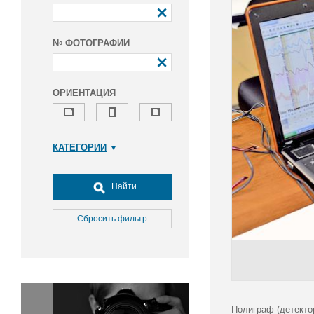
№ ФОТОГРАФИИ
ОРИЕНТАЦИЯ
КАТЕГОРИИ
Армия и ВПК
Досуг, туризм и отдых
Найти
Культура
Медицина
Сбросить фильтр
Наука
Образование
Общество
Окружающая среда
Политика
Полиграф (детекто