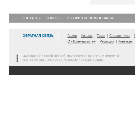
КОНТАКТЫ
ПОМОЩЬ
УСЛОВИЯ ИСПОЛЬЗОВАНИЯ
ОБРАТНАЯ СВЯЗЬ
Архив
Авторы
Темы
Справочники
О «Коммерсанте»
Редакция
Контакты
МАТЕРИАЛЫ С ТАКОЙ МЕТКОЙ, ПАРТНЕРСКИЕ ПРОЕКТЫ И НОВОСТИ
КОМПАНИЙ ОПУБЛИКОВАНЫ НА КОММЕРЧЕСКОЙ ОСНОВЕ