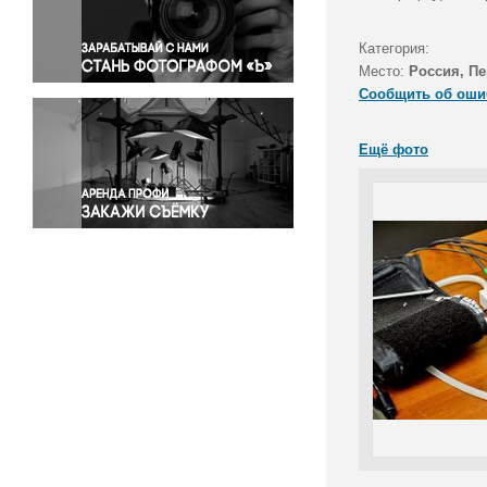
Правосудие
Происшествия и конфликты
Категория:
Религия
Место:
Россия, П
Сообщить об оши
Светская жизнь
Спорт
Ещё фото
Экология
Экономика и бизнес