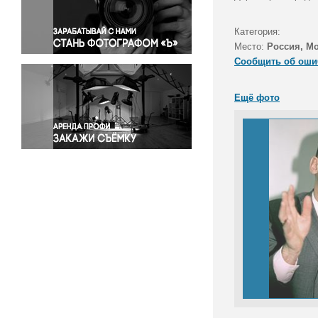
Правосудие
Происшествия и конфликты
Категория:
Религия
Место:
Россия, М
Сообщить об оши
Светская жизнь
Спорт
Ещё фото
Экология
Экономика и бизнес