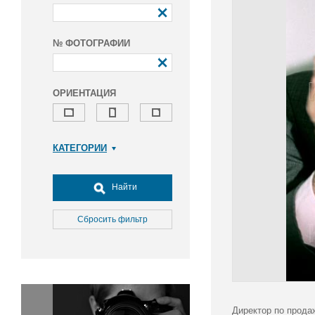
№ ФОТОГРАФИИ
ОРИЕНТАЦИЯ
КАТЕГОРИИ
Армия и ВПК
Досуг, туризм и отдых
Найти
Культура
Медицина
Сбросить фильтр
Наука
Образование
Общество
Окружающая среда
Политика
Директор по прода