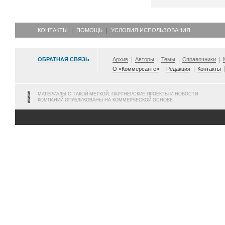
КОНТАКТЫ
ПОМОЩЬ
УСЛОВИЯ ИСПОЛЬЗОВАНИЯ
ОБРАТНАЯ СВЯЗЬ
Архив
Авторы
Темы
Справочники
О «Коммерсанте»
Редакция
Контакты
МАТЕРИАЛЫ С ТАКОЙ МЕТКОЙ, ПАРТНЕРСКИЕ ПРОЕКТЫ И НОВОСТИ
КОМПАНИЙ ОПУБЛИКОВАНЫ НА КОММЕРЧЕСКОЙ ОСНОВЕ