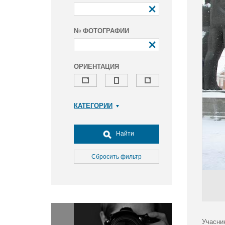
№ ФОТОГРАФИИ
ОРИЕНТАЦИЯ
КАТЕГОРИИ
Армия и ВПК
Досуг, туризм и отдых
Найти
Культура
Медицина
Сбросить фильтр
Наука
Образование
Общество
Окружающая среда
Политика
Учасни