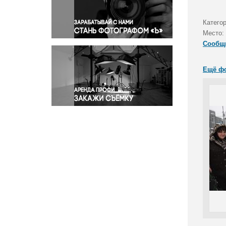
Правосудие
Происшествия и конфликты
Категор
Религия
Место:
Сообщ
Светская жизнь
Спорт
Ещё ф
Экология
Экономика и бизнес