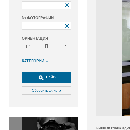
№ ФОТОГРАФИИ
ОРИЕНТАЦИЯ
КАТЕГОРИИ
Армия и ВПК
Досуг, туризм и отдых
Найти
Культура
Медицина
Сбросить фильтр
Наука
Образование
Общество
Окружающая среда
Политика
Бывший глава адми