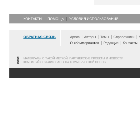
КОНТАКТЫ
ПОМОЩЬ
УСЛОВИЯ ИСПОЛЬЗОВАНИЯ
ОБРАТНАЯ СВЯЗЬ
Архив
Авторы
Темы
Справочники
О «Коммерсанте»
Редакция
Контакты
МАТЕРИАЛЫ С ТАКОЙ МЕТКОЙ, ПАРТНЕРСКИЕ ПРОЕКТЫ И НОВОСТИ
КОМПАНИЙ ОПУБЛИКОВАНЫ НА КОММЕРЧЕСКОЙ ОСНОВЕ