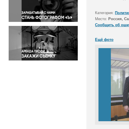
Правосудие
Происшествия и конфликты
Категория:
Полити
Религия
Место:
Россия, Са
Сообщить об оши
Светская жизнь
Спорт
Ещё фото
Экология
Экономика и бизнес