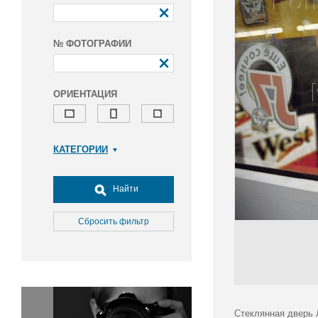
№ ФОТОГРАФИИ
ОРИЕНТАЦИЯ
КАТЕГОРИИ
Армия и ВПК
Досуг, туризм и отдых
Найти
Культура
Медицина
Сбросить фильтр
Наука
Образование
Общество
Окружающая среда
Политика
Стеклянная дверь 