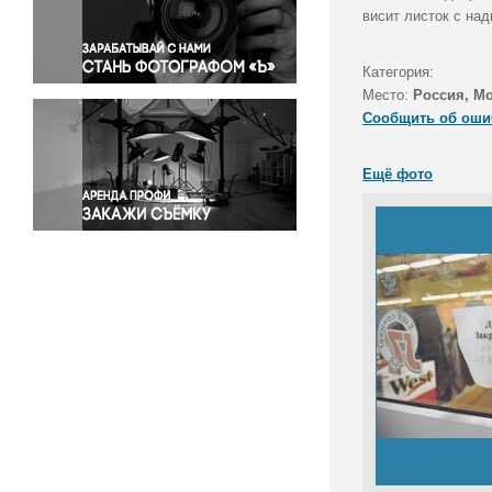
Правосудие
висит листок с надп
Происшествия и конфликты
Религия
Категория:
Место:
Россия, М
Светская жизнь
Сообщить об оши
Спорт
Экология
Ещё фото
Экономика и бизнес