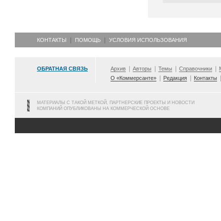
КОНТАКТЫ
ПОМОЩЬ
УСЛОВИЯ ИСПОЛЬЗОВАНИЯ
ОБРАТНАЯ СВЯЗЬ
Архив
Авторы
Темы
Справочники
О «Коммерсанте»
Редакция
Контакты
МАТЕРИАЛЫ С ТАКОЙ МЕТКОЙ, ПАРТНЕРСКИЕ ПРОЕКТЫ И НОВОСТИ
КОМПАНИЙ ОПУБЛИКОВАНЫ НА КОММЕРЧЕСКОЙ ОСНОВЕ