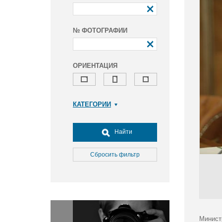
№ ФОТОГРАФИИ
ОРИЕНТАЦИЯ
КАТЕГОРИИ
Армия и ВПК
Досуг, туризм и отдых
Найти
Культура
Медицина
Сбросить фильтр
Наука
Образование
Общество
Окружающая среда
Политика
Минист