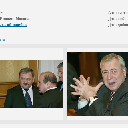
ия:
Автор и аг
Россия, Москва
Дата собы
ить об ошибке
Дата доба
ото