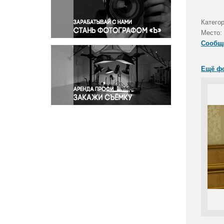
Правосудие
Происшествия и конфликты
Категор
Религия
Место:
Сообщ
Светская жизнь
Спорт
Ещё ф
Экология
Экономика и бизнес