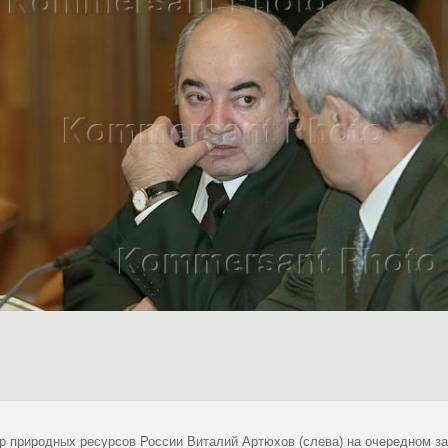
р природных ресурсов России Виталий Артюхов (слева) на очередном з