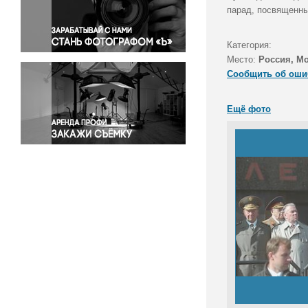
Правосудие
парад, посвященны
Происшествия и конфликты
Религия
Категория:
Место:
Россия, М
Светская жизнь
Сообщить об оши
Спорт
Экология
Ещё фото
Экономика и бизнес