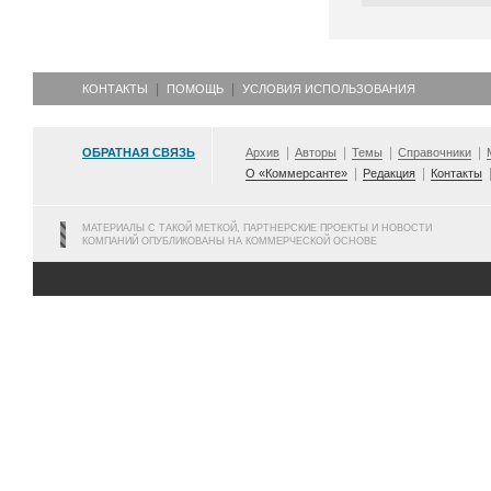
КОНТАКТЫ
ПОМОЩЬ
УСЛОВИЯ ИСПОЛЬЗОВАНИЯ
ОБРАТНАЯ СВЯЗЬ
Архив
Авторы
Темы
Справочники
О «Коммерсанте»
Редакция
Контакты
МАТЕРИАЛЫ С ТАКОЙ МЕТКОЙ, ПАРТНЕРСКИЕ ПРОЕКТЫ И НОВОСТИ
КОМПАНИЙ ОПУБЛИКОВАНЫ НА КОММЕРЧЕСКОЙ ОСНОВЕ