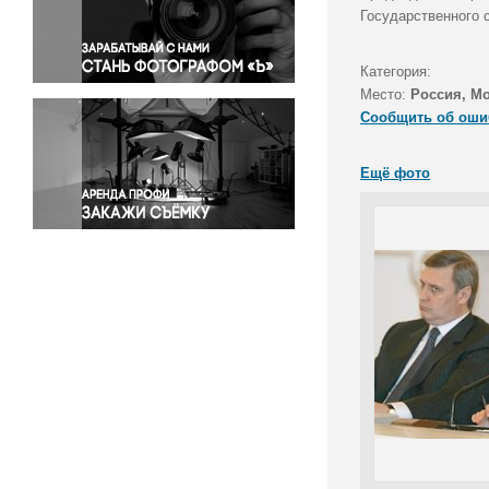
Правосудие
Государственного 
Происшествия и конфликты
Религия
Категория:
Место:
Россия, М
Светская жизнь
Сообщить об оши
Спорт
Экология
Ещё фото
Экономика и бизнес