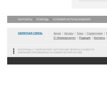
КОНТАКТЫ
ПОМОЩЬ
УСЛОВИЯ ИСПОЛЬЗОВАНИЯ
ОБРАТНАЯ СВЯЗЬ
Архив
Авторы
Темы
Справочники
О «Коммерсанте»
Редакция
Контакты
МАТЕРИАЛЫ С ТАКОЙ МЕТКОЙ, ПАРТНЕРСКИЕ ПРОЕКТЫ И НОВОСТИ
КОМПАНИЙ ОПУБЛИКОВАНЫ НА КОММЕРЧЕСКОЙ ОСНОВЕ