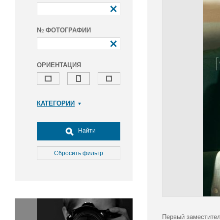
№ ФОТОГРАФИИ
ОРИЕНТАЦИЯ
КАТЕГОРИИ
Армия и ВПК
Досуг, туризм и отдых
Найти
Культура
Медицина
Сбросить фильтр
Наука
Образование
Общество
Окружающая среда
Политика
Первый заместител