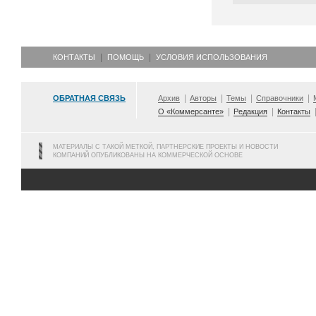
КОНТАКТЫ
ПОМОЩЬ
УСЛОВИЯ ИСПОЛЬЗОВАНИЯ
ОБРАТНАЯ СВЯЗЬ
Архив
Авторы
Темы
Справочники
О «Коммерсанте»
Редакция
Контакты
МАТЕРИАЛЫ С ТАКОЙ МЕТКОЙ, ПАРТНЕРСКИЕ ПРОЕКТЫ И НОВОСТИ
КОМПАНИЙ ОПУБЛИКОВАНЫ НА КОММЕРЧЕСКОЙ ОСНОВЕ