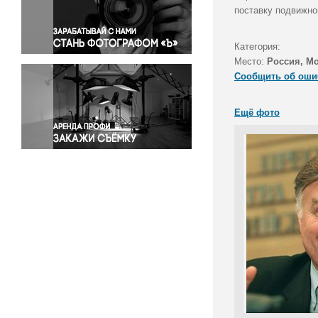
Правосудие
поставку подвижно
Происшествия и конфликты
Религия
Категория:
Место:
Россия, М
Светская жизнь
Сообщить об оши
Спорт
Экология
Ещё фото
Экономика и бизнес