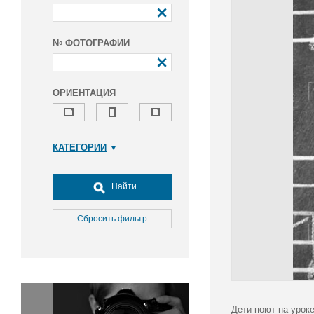
№ ФОТОГРАФИИ
ОРИЕНТАЦИЯ
КАТЕГОРИИ
Армия и ВПК
Досуг, туризм и отдых
Найти
Культура
Медицина
Сбросить фильтр
Наука
Образование
Общество
Окружающая среда
Политика
Дети поют на уроке