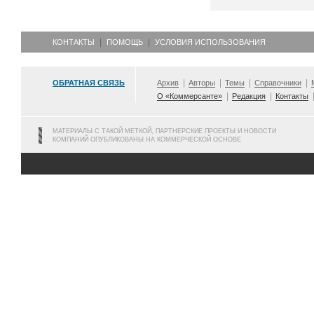
КОНТАКТЫ
ПОМОЩЬ
УСЛОВИЯ ИСПОЛЬЗОВАНИЯ
ОБРАТНАЯ СВЯЗЬ
Архив
Авторы
Темы
Справочники
О «Коммерсанте»
Редакция
Контакты
МАТЕРИАЛЫ С ТАКОЙ МЕТКОЙ, ПАРТНЕРСКИЕ ПРОЕКТЫ И НОВОСТИ
КОМПАНИЙ ОПУБЛИКОВАНЫ НА КОММЕРЧЕСКОЙ ОСНОВЕ