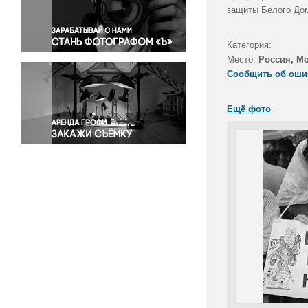
Правосудие
защиты Белого Дом
Происшествия и конфликты
Религия
Категория:
Место:
Россия, М
Светская жизнь
Сообщить об оши
Спорт
Экология
Ещё фото
Экономика и бизнес