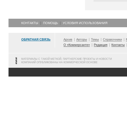
КОНТАКТЫ
ПОМОЩЬ
УСЛОВИЯ ИСПОЛЬЗОВАНИЯ
ОБРАТНАЯ СВЯЗЬ
Архив
Авторы
Темы
Справочники
О «Коммерсанте»
Редакция
Контакты
МАТЕРИАЛЫ С ТАКОЙ МЕТКОЙ, ПАРТНЕРСКИЕ ПРОЕКТЫ И НОВОСТИ
КОМПАНИЙ ОПУБЛИКОВАНЫ НА КОММЕРЧЕСКОЙ ОСНОВЕ