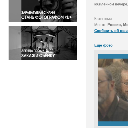
Правосудие
юбилейном вечере,
Происшествия и конфликты
Религия
Категория:
Место:
Россия, М
Светская жизнь
Сообщить об оши
Спорт
Экология
Ещё фото
Экономика и бизнес