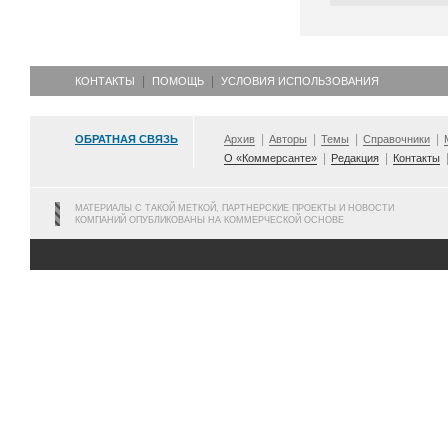
КОНТАКТЫ
ПОМОЩЬ
УСЛОВИЯ ИСПОЛЬЗОВАНИЯ
ОБРАТНАЯ СВЯЗЬ
Архив
Авторы
Темы
Справочники
О «Коммерсанте»
Редакция
Контакты
МАТЕРИАЛЫ С ТАКОЙ МЕТКОЙ, ПАРТНЕРСКИЕ ПРОЕКТЫ И НОВОСТИ
КОМПАНИЙ ОПУБЛИКОВАНЫ НА КОММЕРЧЕСКОЙ ОСНОВЕ