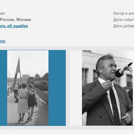
ия:
Автор и аг
Россия, Москва
Дата собы
ить об ошибке
Дата доба
ото