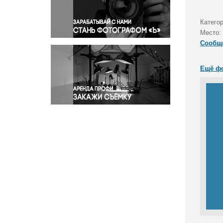
Правосудие
Происшествия и конфликты
Категор
Религия
Место:
Сообщ
Светская жизнь
Спорт
Ещё ф
Экология
Экономика и бизнес