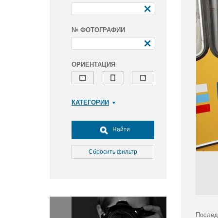
№ ФОТОГРАФИИ
ОРИЕНТАЦИЯ
КАТЕГОРИИ
Армия и ВПК
Досуг, туризм и отдых
Найти
Культура
Медицина
Сбросить фильтр
Наука
Образование
Общество
Окружающая среда
Политика
Послед