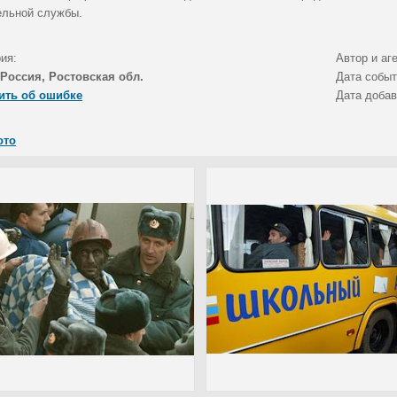
ельной службы.
ия:
Автор и аг
Россия, Ростовская обл.
Дата собы
ить об ошибке
Дата доба
ото