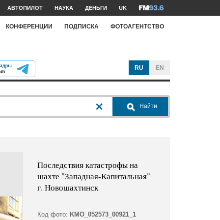
АВТОПИЛОТ
НАУКА
ДЕНЬГИ
UK
КОНФЕРЕНЦИИ
ПОДПИСКА
ФОТОАГЕНТСТВО
RU
EN
Найти
Последствия катастрофы на
шахте "Западная-Капитальная"
г. Новошахтинск
Код фото:
KMO_052573_00921_1