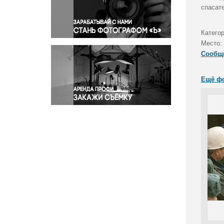
Правосудие
спасат
Происшествия и конфликты
Религия
Категор
Место:
Светская жизнь
Сообщ
Спорт
Экология
Ещё ф
Экономика и бизнес