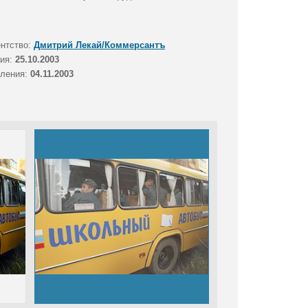
ентство:
Дмитрий Лекай/Коммерсантъ
тия:
25.10.2003
вления:
04.11.2003