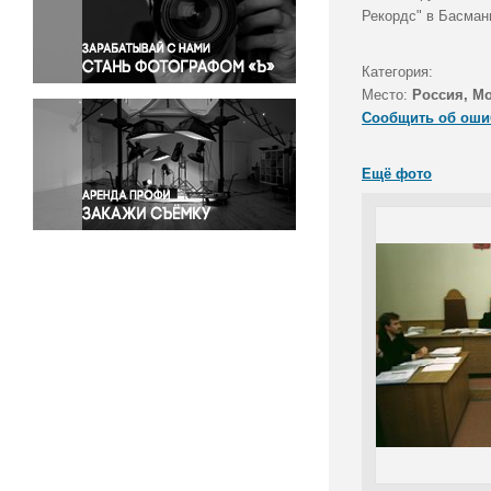
Правосудие
Рекордс" в Басман
Происшествия и конфликты
Религия
Категория:
Место:
Россия, М
Светская жизнь
Сообщить об оши
Спорт
Экология
Ещё фото
Экономика и бизнес