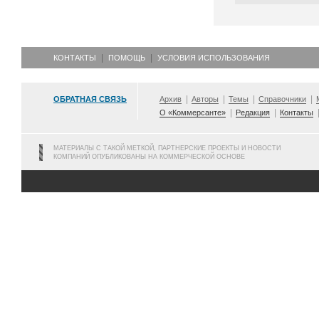
КОНТАКТЫ
ПОМОЩЬ
УСЛОВИЯ ИСПОЛЬЗОВАНИЯ
ОБРАТНАЯ СВЯЗЬ
Архив
Авторы
Темы
Справочники
О «Коммерсанте»
Редакция
Контакты
МАТЕРИАЛЫ С ТАКОЙ МЕТКОЙ, ПАРТНЕРСКИЕ ПРОЕКТЫ И НОВОСТИ
КОМПАНИЙ ОПУБЛИКОВАНЫ НА КОММЕРЧЕСКОЙ ОСНОВЕ