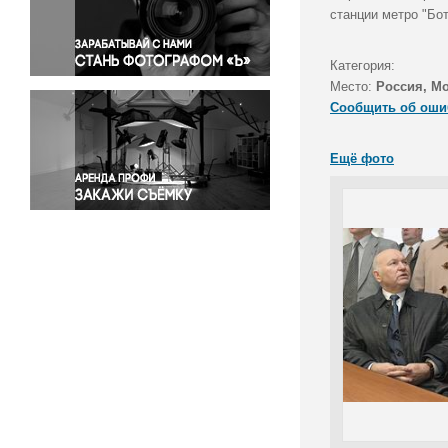
Правосудие
станции метро "Бот
Происшествия и конфликты
Религия
Категория:
Место:
Россия, М
Светская жизнь
Сообщить об оши
Спорт
Экология
Ещё фото
Экономика и бизнес