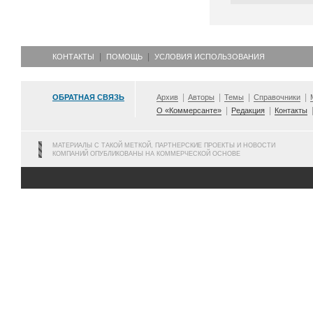
КОНТАКТЫ
ПОМОЩЬ
УСЛОВИЯ ИСПОЛЬЗОВАНИЯ
ОБРАТНАЯ СВЯЗЬ
Архив
Авторы
Темы
Справочники
О «Коммерсанте»
Редакция
Контакты
МАТЕРИАЛЫ С ТАКОЙ МЕТКОЙ, ПАРТНЕРСКИЕ ПРОЕКТЫ И НОВОСТИ
КОМПАНИЙ ОПУБЛИКОВАНЫ НА КОММЕРЧЕСКОЙ ОСНОВЕ