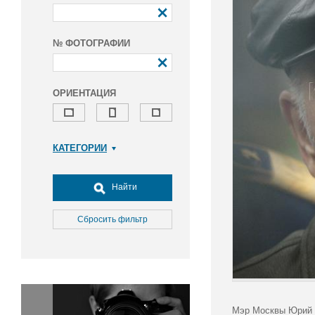
№ ФОТОГРАФИИ
ОРИЕНТАЦИЯ
КАТЕГОРИИ
Армия и ВПК
Досуг, туризм и отдых
Найти
Культура
Медицина
Сбросить фильтр
Наука
Образование
Общество
Окружающая среда
Политика
Мэр Москвы Юрий Л