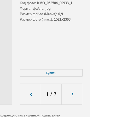
Код фото:
KMO_052504_00933_1
Формат файла:
jpg
Размер файла (Мбайт):
0,9
Размер фото (пикс.):
1521x2303
Купить
1
/
7
онференции, посвященной подписанию