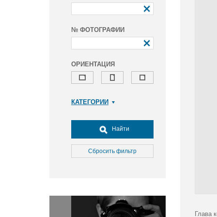
№ ФОТОГРАФИИ
ОРИЕНТАЦИЯ
КАТЕГОРИИ
Армия и ВПК
Досуг, туризм и отдых
Найти
Культура
Медицина
Сбросить фильтр
Наука
Образование
Общество
Окружающая среда
Политика
Глава 