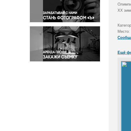
Правосудие
Олимпий
XX зим
Происшествия и конфликты
Религия
Категор
Светская жизнь
Место:
Спорт
Сообщ
Экология
Экономика и бизнес
Ещё ф